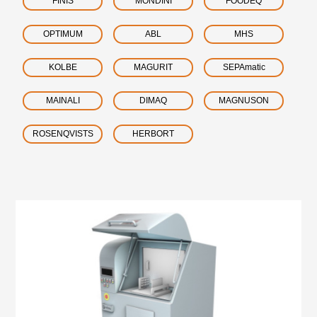
FINIS
MONDINI
FOODEQ
OPTIMUM
ABL
MHS
KOLBE
MAGURIT
SEPAmatic
MAINALI
DIMAQ
MAGNUSON
ROSENQVISTS
HERBORT