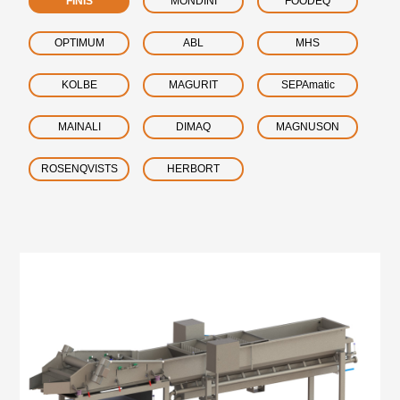
FINIS
MONDINI
FOODEQ
OPTIMUM
ABL
MHS
KOLBE
MAGURIT
SEPAmatic
MAINALI
DIMAQ
MAGNUSON
ROSENQVISTS
HERBORT